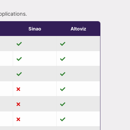
pplications.
Sinao
Altoviz