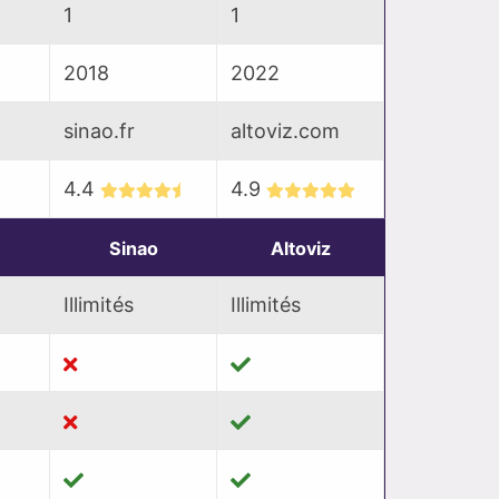
1
1
2018
2022
sinao.fr
altoviz.com
4.4
4.9
Sinao
Altoviz
Illimités
Illimités