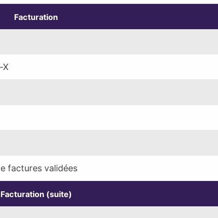
Facturation
r-X
e factures validées
Facturation (suite)