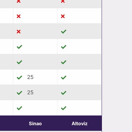
25
25
Sinao
Altoviz