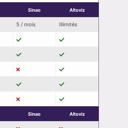
Sinao
Altoviz
5 / mois
Illimités
Sinao
Altoviz