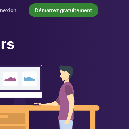
nexion
Démarrez gratuitement
urs