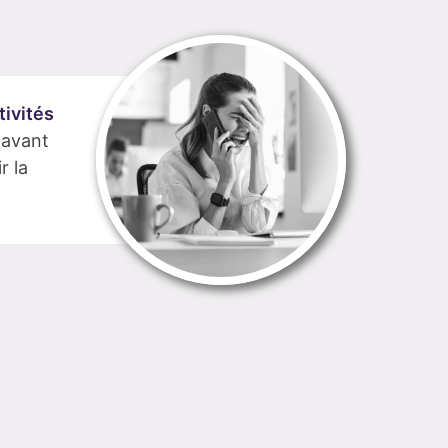
tivités
 avant
r la